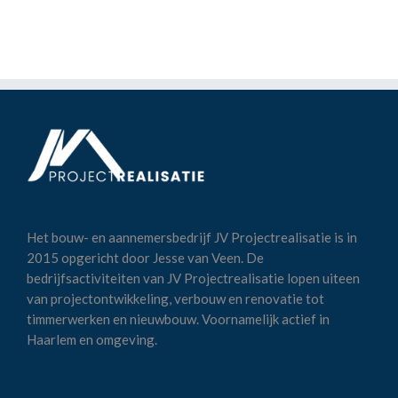
Het bouw- en aannemersbedrijf JV Projectrealisatie is in
2015 opgericht door Jesse van Veen. De
bedrijfsactiviteiten van JV Projectrealisatie lopen uiteen
van projectontwikkeling, verbouw en renovatie tot
timmerwerken en nieuwbouw. Voornamelijk actief in
Haarlem en omgeving.