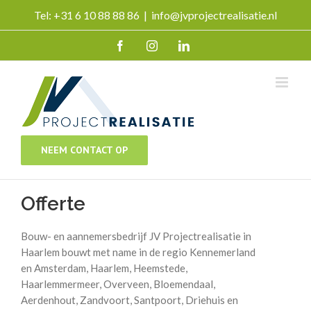
Ga
Tel: +31 6 10 88 88 86
|
info@jvprojectrealisatie.nl
naar
inhoud
Facebook
Instagram
LinkedIn
NEEM CONTACT OP
Offerte
Bouw- en aannemersbedrijf JV Projectrealisatie in
Haarlem bouwt met name in de regio Kennemerland
en Amsterdam, Haarlem, Heemstede,
Haarlemmermeer, Overveen, Bloemendaal,
Aerdenhout, Zandvoort, Santpoort, Driehuis en